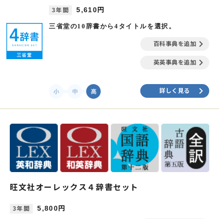
5,610円
3年間
三省堂の10辞書から4タイトルを選択。
keyboard_arrow_right
百科事典を追加
keyboard_arrow_right
英英事典を追加
keyboard_arrow_right
詳しく見る
旺文社オーレックス４辞書セット
5,800円
3年間