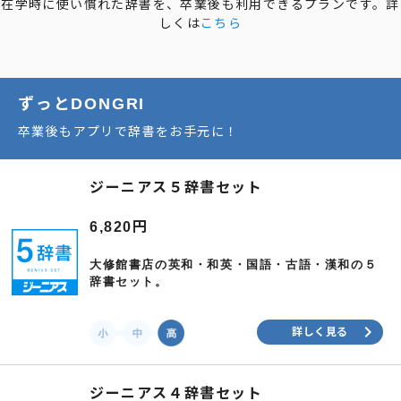
在学時に使い慣れた辞書を、卒業後も利用できるプランです。詳
しくは
こちら
ずっとDONGRI
卒業後もアプリで辞書をお手元に​！
ジーニアス５辞書セット
6,820円
大修館書店の英和・和英・国語・古語・漢和の５
辞書セット。
keyboard_arrow_right
詳しく見る
ジーニアス４辞書セット