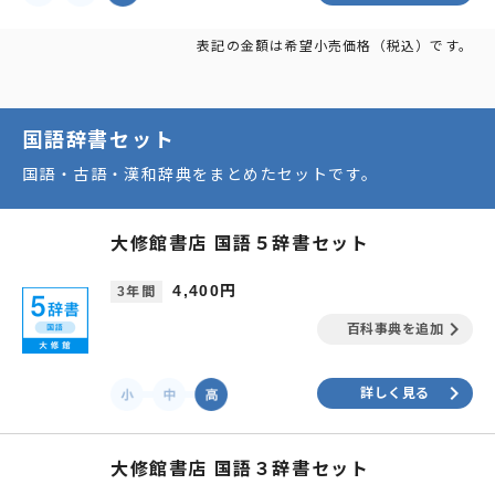
表記の金額は希望小売価格（税込）です。
国語辞書セット
国語・古語・漢和辞典をまとめたセットです。
大修館書店 国語５辞書セット
4,400円
3年間
keyboard_arrow_right
百科事典を追加
keyboard_arrow_right
詳しく見る
大修館書店 国語３辞書セット