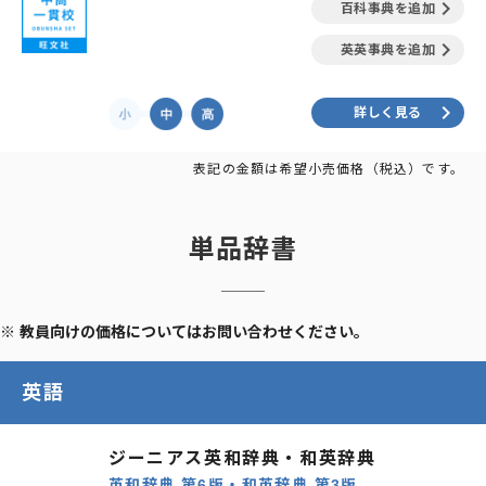
keyboard_arrow_right
百科事典を追加
keyboard_arrow_right
英英事典を追加
keyboard_arrow_right
詳しく見る
表記の金額は希望小売価格（税込）です。
単品辞書
※ 教員向けの価格についてはお問い合わせください。
英語
ジーニアス英和辞典・和英辞典
英和辞典 第6版・和英辞典 第3版