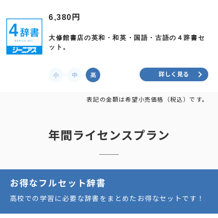
6,380円
大修館書店の英和・和英・国語・古語の４辞書セ
ット。
keyboard_arrow_right
詳しく見る
表記の金額は希望小売価格（税込）です。
年間ライセンスプラン
お得なフルセット辞書
高校での学習に必要な辞書をまとめたお得なセットです！