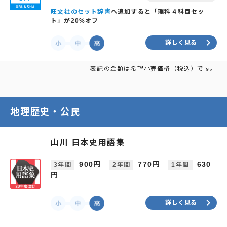
旺文社のセット辞書
へ追加すると「理科４科目セッ
ト」が20%オフ
keyboard_arrow_right
詳しく見る
表記の金額は希望小売価格（税込）です。
地理歴史・公民
山川 日本史用語集
900円
770円
630
3年間
2年間
1年間
円
keyboard_arrow_right
詳しく見る