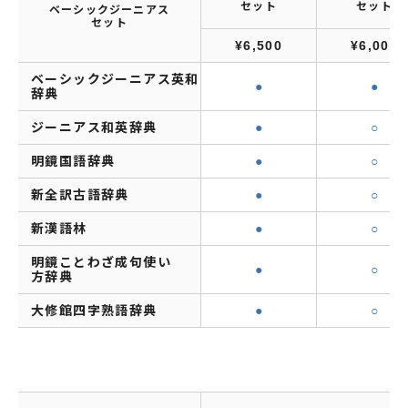
セット
セット
ベーシックジーニアス
セット
¥6,500
¥6,000
ベーシックジーニアス英和
●
●
辞典
ジーニアス和英辞典
●
○
明鏡国語辞典
●
○
新全訳古語辞典
●
○
新漢語林
●
○
明鏡ことわざ成句使い
●
○
方辞典
大修館四字熟語辞典
●
○