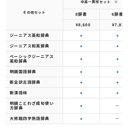
中高一貫校セット ※
その他セット
8辞書
6辞書
¥8,600
¥7,810
ジーニアス英和辞典
●
●
ジーニアス和英辞典
●
●
ベーシックジーニアス
●
●
英和辞典
明鏡国語辞典
●
●
新全訳古語辞典
●
●
新漢語林
●
●
明鏡ことわざ成句使い
●
ー
方辞典
大修館四字熟語辞典
●
ー