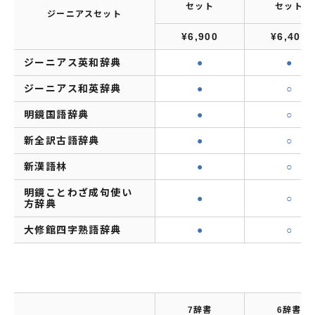
セット
セット
ジーニアスセット
¥6,900
¥6,400
ジーニアス英和辞典
●
●
ジーニアス和英辞典
●
○
明鏡国語辞典
●
○
新全訳古語辞典
●
○
新漢語林
●
○
明鏡ことわざ成句使い
●
○
方辞典
大修館四字熟語辞典
●
○
7辞書
6辞書