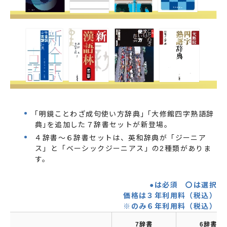
｢明鏡ことわざ成句使い方辞典｣ ｢大修館四字熟語辞
典｣を追加した７辞書セットが新登場。
４辞書～６辞書セットは、英和辞典が「ジーニア
ス」と「ベーシックジーニアス」の2種類がありま
す。
●は必須 〇は選択
価格は３年利用料（税込）
※のみ６年利用料（税込）
7辞書
6辞書