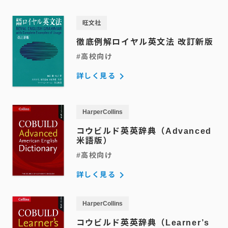
旺文社
徹底例解ロイヤル英文法 改訂新版
#高校向け
keyboard_arrow_right
詳しく見る
HarperCollins
コウビルド英英辞典（Advanced
米語版）
#高校向け
keyboard_arrow_right
詳しく見る
HarperCollins
コウビルド英英辞典（Learner’s