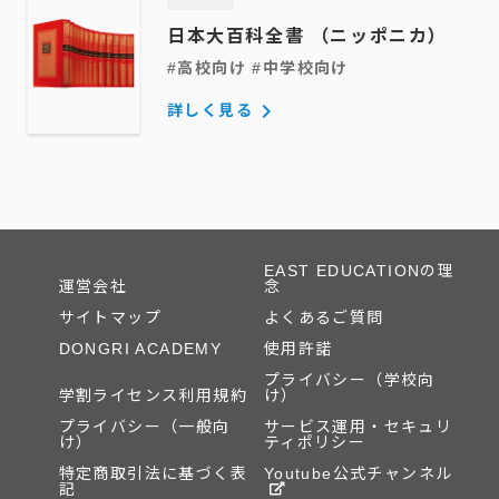
日本大百科全書 （ニッポニカ）
#高校向け #中学校向け
keyboard_arrow_right
詳しく見る
EAST EDUCATIONの理
運営会社
念
サイトマップ
よくあるご質問
DONGRI ACADEMY
使用許諾
プライバシー（学校向
学割ライセンス利用規約
け）
プライバシー（一般向
サービス運用・セキュリ
け）
ティポリシー
特定商取引法に基づく表
Youtube公式チャンネル
記