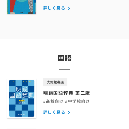
keyboard_arrow_right
詳しく見る
国語
大修館書店
明鏡国語辞典 第三版
#高校向け #中学校向け
keyboard_arrow_right
詳しく見る