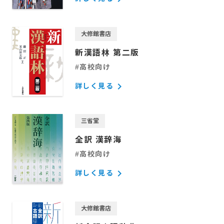
大修館書店
新漢語林 第二版
#高校向け
keyboard_arrow_right
詳しく見る
三省堂
全訳 漢辞海
#高校向け
keyboard_arrow_right
詳しく見る
大修館書店