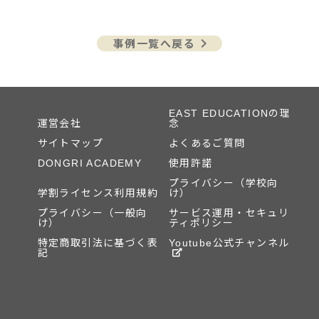
keyboard_arrow_right
事例一覧へ戻る
EAST EDUCATIONの理
運営会社
念
サイトマップ
よくあるご質問
DONGRI ACADEMY
使用許諾
プライバシー（学校向
学割ライセンス利用規約
け）
プライバシー（一般向
サービス運用・セキュリ
け）
ティポリシー
特定商取引法に基づく表
Youtube公式チャンネル
記