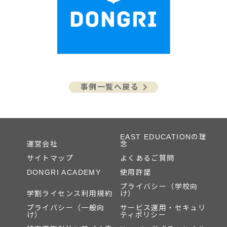
keyboard_arrow_right
事例一覧へ戻る
EAST EDUCATIONの理
運営会社
念
サイトマップ
よくあるご質問
DONGRI ACADEMY
使用許諾
プライバシー（学校向
学割ライセンス利用規約
け）
プライバシー（一般向
サービス運用・セキュリ
け）
ティポリシー