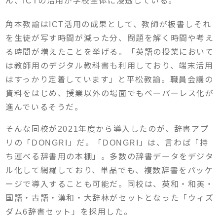
ん、ICTの活用が学校全体に浸透している。
角本教諭はICT活用の成果として、教師が板書しそれ
を生徒が写す時間が減った分、問題を解く時間や考え
る時間が増えたことを挙げる。「英語の授業において
は教師用のデジタル教科書も利用しており、端末活用
はすっかり定着しています」と平松教諭。職員会議の
資料をはじめ、授業以外の場面でもペーパーレス化が
進んでいるそうだ。
そんな同校が2021年度から導入したのが、辞書アプ
リの「DONGRI」だ。「DONGRI」は、言わば「持
ち運べる辞書用の本棚」。多数の辞書データをデジタ
ル化して網羅しており、単品でも、複数辞書をパッケ
ージで導入することも可能だ。同校は、英和・和英・
国語・古語・漢和・大辞林がセットとなった「ウィズ
ダム6辞書セット」を採用した。