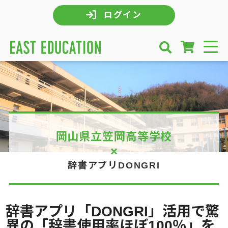
ログイン
岡山県立笠岡高等学校
×
辞書アプリDONGRI
辞書アプリ「DONGRI」活用で驚
異の「辞書使用率ほぼ100％」を