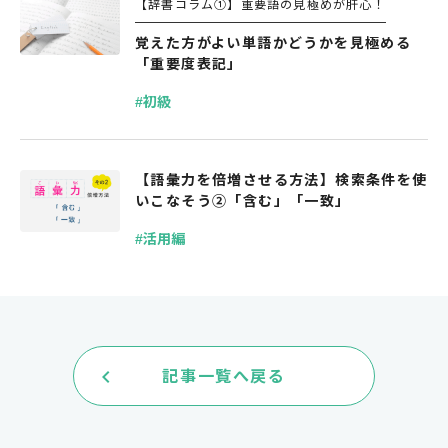
【辞書コラム①】重要語の見極めが肝心！
覚えた方がよい単語かどうかを見極める
「重要度表記」
#初級
【語彙力を倍増させる方法】検索条件を使
いこなそう②「含む」「一致」
#活用編
keyboard_arrow_left
記事一覧へ戻る